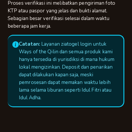
Proses verifikasi ini melibatkan pengiriman foto
KTP atau paspor yang jelas dan bukti alamat.
Sebagian besar verifikasi selesai dalam waktu
beberapa jam kerja.
Catatan:
Layanan ziatogel login untuk
Ways of the Qilin dan semua produk kami
hanya tersedia di yurisdiksi di mana hukum
lokal mengizinkan. Deposit dan penarikan
dapat dilakukan kapan saja, meski
pemrosesan dapat memakan waktu lebih
lama selama liburan seperti Idul Fitri atau
Idul Adha.