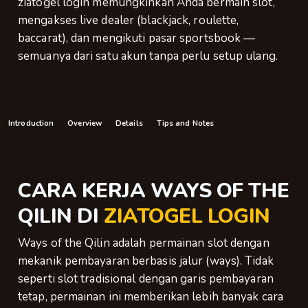
ziatogel login memungkinkan Anda bermain slot,
mengakses live dealer (blackjack, roulette,
baccarat), dan mengikuti pasar sportsbook —
semuanya dari satu akun tanpa perlu setup ulang.
Introduction
Overview
Details
Tips and Notes
CARA KERJA WAYS OF THE
QILIN DI
ZIATOGEL LOGIN
Ways of the Qilin adalah permainan slot dengan
mekanik pembayaran berbasis jalur (ways). Tidak
seperti slot tradisional dengan garis pembayaran
tetap, permainan ini memberikan lebih banyak cara