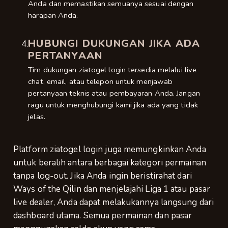
Anda dan memastikan semuanya sesuai dengan
harapan Anda.
HUBUNGI DUKUNGAN JIKA ADA
PERTANYAAN
Tim dukungan ziatogel login tersedia melalui live
chat, email, atau telepon untuk menjawab
pertanyaan teknis atau pembayaran Anda. Jangan
ragu untuk menghubungi kami jika ada yang tidak
jelas.
Platform ziatogel login juga memungkinkan Anda
untuk beralih antara berbagai kategori permainan
tanpa log-out. Jika Anda ingin beristirahat dari
Ways of the Qilin dan menjelajahi Liga 1 atau pasar
live dealer, Anda dapat melakukannya langsung dari
dashboard utama. Semua permainan dan pasar