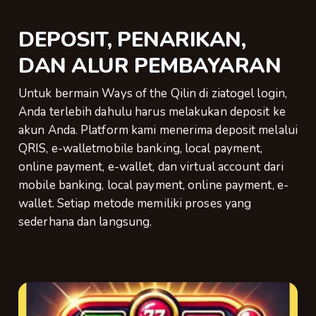
DEPOSIT, PENARIKAN,
DAN ALUR PEMBAYARAN
Untuk bermain Ways of the Qilin di ziatogel login,
Anda terlebih dahulu harus melakukan deposit ke
akun Anda. Platform kami menerima deposit melalui
QRIS, e-walletmobile banking, local payment,
online payment, e-wallet, dan virtual account dari
mobile banking, local payment, online payment, e-
wallet. Setiap metode memiliki proses yang
sederhana dan langsung.