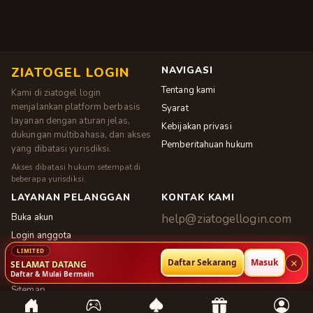
NAVIGASI
ZIATOGEL LOGIN
Tentang kami
Kami di ziatogel login
menjalankan platform berbasis
Syarat
layanan dengan aturan jelas,
Kebijakan privasi
dukungan multibahasa, dan akses
Pemberitahuan hukum
yang dibatasi yurisdiksi.
Akses dibatasi hukum setempat di
beberapa yurisdiksi.
LAYANAN PELANGGAN
KONTAK KAMI
Buka akun
help@ziatogellogin.com
Login anggota
Aplikasi
×
Daftar Sekarang
Masuk
SELAMAT DATANG
FAQ
Daftar & Mulai Bermain
Sitemap