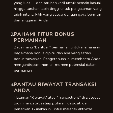
yang luas — dari taruhan kecil untuk pemain kasual
hingga taruhan lebih tinggi untuk pengalaman yang
lebih intens. Pilih yang sesuai dengan gaya bermain
dan anggaran Anda.
PAHAMI FITUR BONUS
PERMAINAN
Baca menu "Bantuan" permainan untuk memahami
bagaimana bonus dipicu dan apa yang setiap
bonus tawarkan. Pengetahuan ini membantu Anda
mengantisipasi momen-momen potensial dalam
permainan.
PANTAU RIWAYAT TRANSAKSI
ANDA
Halaman "Riwayat" atau "Transactions" di ziatogel
login mencatat setiap putaran, deposit, dan
penarikan. Gunakan ini untuk melacak aktivitas