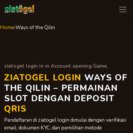
ziatogel login
Home
›
Ways of the Qilin
ziatogel login in in Account opening Game.
ZIATOGEL LOGIN
WAYS OF
THE QILIN – PERMAINAN
SLOT DENGAN DEPOSIT
QRIS
Pendaftaran di ziatogel login dimulai dengan verifikasi
email, dokumen KYC, dan pemilihan metode