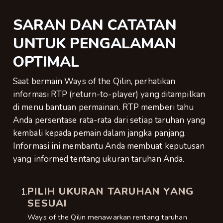
SARAN DAN CATATAN
UNTUK PENGALAMAN
OPTIMAL
Saat bermain Ways of the Qilin, perhatikan
informasi RTP (return-to-player) yang ditampilkan
di menu bantuan permainan. RTP memberi tahu
Anda persentase rata-rata dari setiap taruhan yang
kembali kepada pemain dalam jangka panjang.
Informasi ini membantu Anda membuat keputusan
yang informed tentang ukuran taruhan Anda.
PILIH UKURAN TARUHAN YANG
SESUAI
Ways of the Qilin menawarkan rentang taruhan