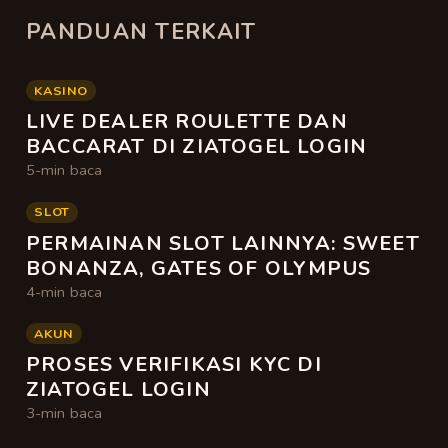
PANDUAN TERKAIT
KASINO
LIVE DEALER ROULETTE DAN
BACCARAT DI ZIATOGEL LOGIN
5-min baca
SLOT
PERMAINAN SLOT LAINNYA: SWEET
BONANZA, GATES OF OLYMPUS
4-min baca
AKUN
PROSES VERIFIKASI KYC DI
ZIATOGEL LOGIN
3-min baca