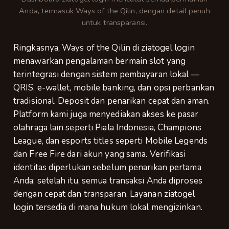
Anda, termasuk Ways of the Qilin, dengan detail penuh
untuk transparansi.
Ringkasnya, Ways of the Qilin di ziatogel login
menawarkan pengalaman bermain slot yang
terintegrasi dengan sistem pembayaran lokal —
QRIS, e-wallet, mobile banking, dan opsi perbankan
tradisional. Deposit dan penarikan cepat dan aman.
Platform kami juga menyediakan akses ke pasar
olahraga lain seperti Piala Indonesia, Champions
League, dan esports titles seperti Mobile Legends
dan Free Fire dari akun yang sama. Verifikasi
identitas diperlukan sebelum penarikan pertama
Anda; setelah itu, semua transaksi Anda diproses
dengan cepat dan transparan. Layanan ziatogel
login tersedia di mana hukum lokal mengizinkan.