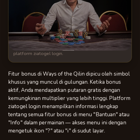
Pengenalan singkat tentang mekanik permainan
Ways of the Qilin dan cara memulai bermain di
platform ziatogel login.
Fitur bonus di Ways of the Qilin dipicu oleh simbol
khusus yang muncul di gulungan. Ketika bonus
aktif, Anda mendapatkan putaran gratis dengan
kemungkinan multiplier yang lebih tinggi. Platform
ziatogel login menampilkan informasi lengkap
tentang semua fitur bonus di menu "Bantuan" atau
"Info" dalam permainan — akses menu ini dengan
mengetuk ikon "?" atau "i" di sudut layar.