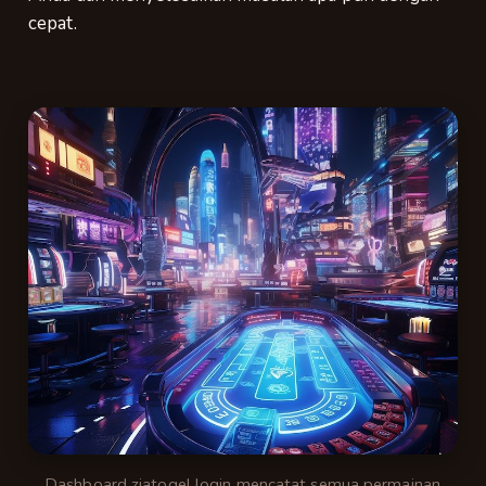
cepat.
Dashboard ziatogel login mencatat semua permainan