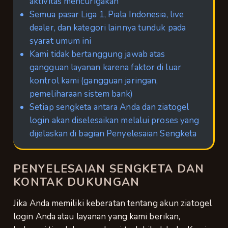
aktivitas mencurigakan
Semua pasar Liga 1, Piala Indonesia, live
dealer, dan kategori lainnya tunduk pada
syarat umum ini
Kami tidak bertanggung jawab atas
gangguan layanan karena faktor di luar
kontrol kami (gangguan jaringan,
pemeliharaan sistem bank)
Setiap sengketa antara Anda dan ziatogel
login akan diselesaikan melalui proses yang
dijelaskan di bagian Penyelesaian Sengketa
PENYELESAIAN SENGKETA DAN
KONTAK DUKUNGAN
Jika Anda memiliki keberatan tentang akun ziatogel
login Anda atau layanan yang kami berikan,