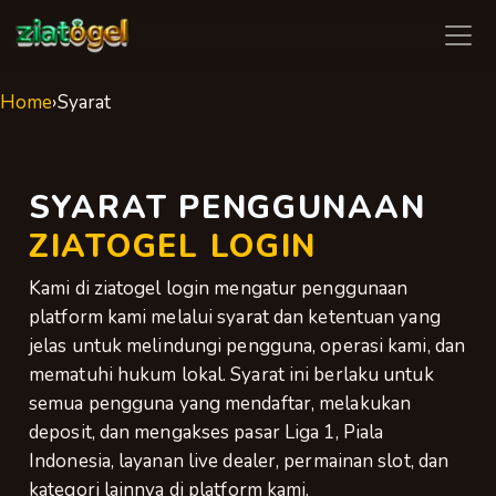
ziatogel login
Home
›
Syarat
SYARAT PENGGUNAAN
ZIATOGEL LOGIN
Kami di ziatogel login mengatur penggunaan
platform kami melalui syarat dan ketentuan yang
jelas untuk melindungi pengguna, operasi kami, dan
mematuhi hukum lokal. Syarat ini berlaku untuk
semua pengguna yang mendaftar, melakukan
deposit, dan mengakses pasar Liga 1, Piala
Indonesia, layanan live dealer, permainan slot, dan
kategori lainnya di platform kami.