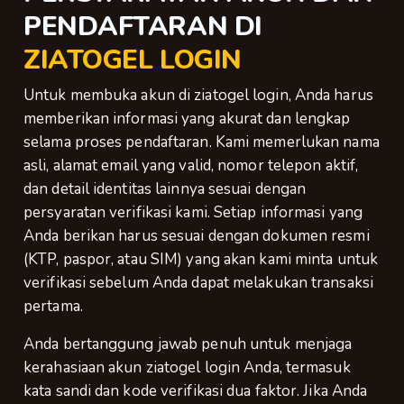
PENDAFTARAN DI
ZIATOGEL LOGIN
Untuk membuka akun di ziatogel login, Anda harus
memberikan informasi yang akurat dan lengkap
selama proses pendaftaran. Kami memerlukan nama
asli, alamat email yang valid, nomor telepon aktif,
dan detail identitas lainnya sesuai dengan
persyaratan verifikasi kami. Setiap informasi yang
Anda berikan harus sesuai dengan dokumen resmi
(KTP, paspor, atau SIM) yang akan kami minta untuk
verifikasi sebelum Anda dapat melakukan transaksi
pertama.
Anda bertanggung jawab penuh untuk menjaga
kerahasiaan akun ziatogel login Anda, termasuk
kata sandi dan kode verifikasi dua faktor. Jika Anda