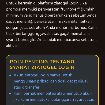
untuk bermain di platform ziatogel login. Jika
promosi memiliki persyaratan "turnover" (jumlah
minimum yang harus dipertaruhkan sebelum Anda
dapat menarik), persyaratan ini akan ditampilkan
dengan jelas sebelum Anda menerima bonus. Kami
tidak bertanggung jawab atas gagal memahami
syarat bonus jika Anda tidak membacanya sebelum
aktivasi.
POIN PENTING TENTANG
SYARAT ZIATOGEL LOGIN
Akun ziatogel login hanya untuk
penggunaan pribadi dan tidak dapat dijual
atau ditransfer
Kami berhak membatasi atau menutup akun
jika kami mendeteksi pelanggaran syarat atau