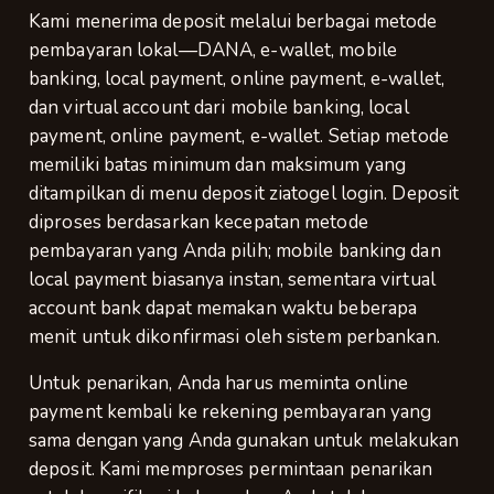
Kami menerima deposit melalui berbagai metode
pembayaran lokal—DANA, e-wallet, mobile
banking, local payment, online payment, e-wallet,
dan virtual account dari mobile banking, local
payment, online payment, e-wallet. Setiap metode
memiliki batas minimum dan maksimum yang
ditampilkan di menu deposit ziatogel login. Deposit
diproses berdasarkan kecepatan metode
pembayaran yang Anda pilih; mobile banking dan
local payment biasanya instan, sementara virtual
account bank dapat memakan waktu beberapa
menit untuk dikonfirmasi oleh sistem perbankan.
Untuk penarikan, Anda harus meminta online
payment kembali ke rekening pembayaran yang
sama dengan yang Anda gunakan untuk melakukan
deposit. Kami memproses permintaan penarikan