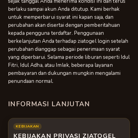
sejak tanggal Anda menerima kondisi ini dan terus
berlaku sampai akun Anda ditutup. Kami berhak
untuk memperbarui syarat ini kapan saja, dan
perubahan akan disertai dengan pemberitahuan
kepada pengguna terdaftar. Penggunaan
berkelanjutan Anda terhadap ziatogel login setelah
perubahan dianggap sebagai penerimaan syarat
yang diperbarui. Selama periode liburan seperti Idul
Fitri, Idul Adha, atau Imlek, beberapa layanan
pembayaran dan dukungan mungkin mengalami
penundaan normal.
INFORMASI LANJUTAN
KEBIJAKAN
KEBIJAKAN PRIVASI ZIATOGEL