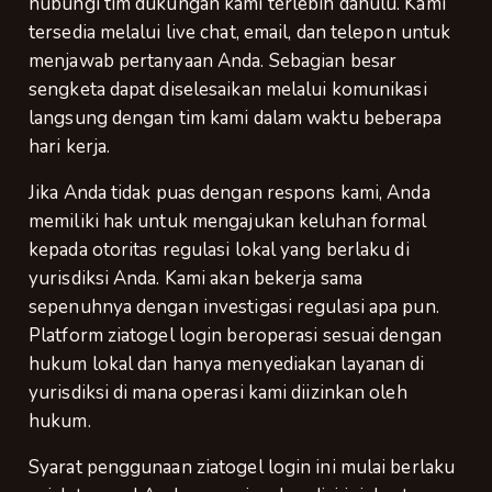
hubungi tim dukungan kami terlebih dahulu. Kami
tersedia melalui live chat, email, dan telepon untuk
menjawab pertanyaan Anda. Sebagian besar
sengketa dapat diselesaikan melalui komunikasi
langsung dengan tim kami dalam waktu beberapa
hari kerja.
Jika Anda tidak puas dengan respons kami, Anda
memiliki hak untuk mengajukan keluhan formal
kepada otoritas regulasi lokal yang berlaku di
yurisdiksi Anda. Kami akan bekerja sama
sepenuhnya dengan investigasi regulasi apa pun.
Platform ziatogel login beroperasi sesuai dengan
hukum lokal dan hanya menyediakan layanan di
yurisdiksi di mana operasi kami diizinkan oleh
hukum.
Syarat penggunaan ziatogel login ini mulai berlaku