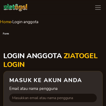
ziatogel login
Home
›
Login anggota
Form
LOGIN ANGGOTA
ZIATOGEL
LOGIN
MASUK KE AKUN ANDA
Email atau nama pengguna