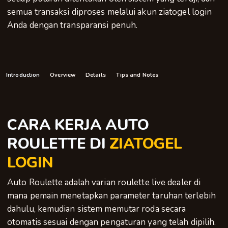
semua transaksi diproses melalui akun ziatogel login
Anda dengan transparansi penuh.
Introduction
Overview
Details
Tips and Notes
CARA KERJA AUTO
ROULETTE DI
ZIATOGEL
LOGIN
Auto Roulette adalah varian roulette live dealer di
mana pemain menetapkan parameter taruhan terlebih
dahulu, kemudian sistem memutar roda secara
otomatis sesuai dengan pengaturan yang telah dipilih.