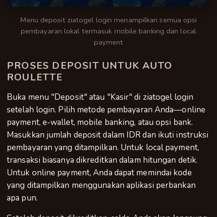
Menu deposit ziatogel login menampilkan semua opsi
pembayaran lokal termasuk mobile banking dan local
payment
PROSES DEPOSIT UNTUK AUTO
ROULETTE
Buka menu "Deposit" atau "Kasir" di ziatogel login
setelah login. Pilih metode pembayaran Anda—online
payment, e-wallet, mobile banking, atau opsi bank.
Masukkan jumlah deposit dalam IDR dan ikuti instruksi
pembayaran yang ditampilkan. Untuk local payment,
transaksi biasanya dikreditkan dalam hitungan detik.
Untuk online payment, Anda dapat memindai kode
yang ditampilkan menggunakan aplikasi perbankan
apa pun.