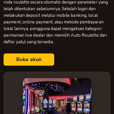
roda roulette secara otomatis dengan parameter yang
telah ditentukan sebelumnya. Setelah login dan
melakukan deposit melalui mobile banking, local
payment, online payment, atau metode pembayaran
lokal lainnya, pengguna dapat mengakses kategori
permainan live dealer dan memilih Auto Roulette dari
daftar judul yang tersedia.
Buka akun