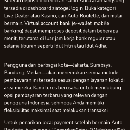
Setelah deposit dikreditkan, saldo Anda akan langsung
tersedia di dashboard ziatogel login. Buka kategori
Live Dealer atau Kasino, cari Auto Roulette, dan mulai
bermain. Virtual account bank (e-wallet, mobile
banking) dapat memproses deposit dalam beberapa
menit, terutama di luar jam kerja bank reguler atau
selama liburan seperti Idul Fitri atau Idul Adha.
Pengguna dari berbagai kota—Jakarta, Surabaya,
Bandung, Medan—akan menemukan semua metode
pembayaran ini tersedia sesuai dengan layanan lokal di
area mereka. Kami terus berusaha untuk mendukung
opsi pembayaran terbaru yang relevan dengan
pengguna Indonesia, sehingga Anda memiliki
fleksibilitas maksimal saat melakukan transaksi.
Untuk penarikan local payment setelah bermain Auto