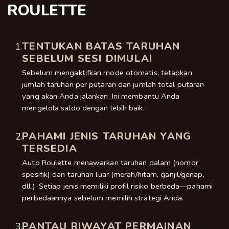
ROULETTE
TENTUKAN BATAS TARUHAN
SEBELUM SESI DIMULAI
Sebelum mengaktifkan mode otomatis, tetapkan
jumlah taruhan per putaran dan jumlah total putaran
yang akan Anda jalankan. Ini membantu Anda
mengelola saldo dengan lebih baik.
PAHAMI JENIS TARUHAN YANG
TERSEDIA
Auto Roulette menawarkan taruhan dalam (nomor
spesifik) dan taruhan luar (merah/hitam, ganjil/genap,
dll.). Setiap jenis memiliki profil risiko berbeda—pahami
perbedaannya sebelum memilih strategi Anda.
PANTAU RIWAYAT PERMAINAN