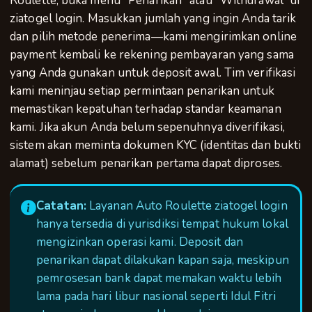
Roulette, buka menu "Penarikan" atau "Withdrawal" di
ziatogel login. Masukkan jumlah yang ingin Anda tarik
dan pilih metode penerima—kami mengirimkan online
payment kembali ke rekening pembayaran yang sama
yang Anda gunakan untuk deposit awal. Tim verifikasi
kami meninjau setiap permintaan penarikan untuk
memastikan kepatuhan terhadap standar keamanan
kami. Jika akun Anda belum sepenuhnya diverifikasi,
sistem akan meminta dokumen KYC (identitas dan bukti
alamat) sebelum penarikan pertama dapat diproses.
Catatan:
Layanan Auto Roulette ziatogel login
hanya tersedia di yurisdiksi tempat hukum lokal
mengizinkan operasi kami. Deposit dan
penarikan dapat dilakukan kapan saja, meskipun
pemrosesan bank dapat memakan waktu lebih
lama pada hari libur nasional seperti Idul Fitri