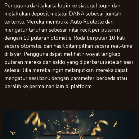
Pengguna dari Jakarta login ke ziatogel login dan
melakukan deposit melalui DANA sebesar jumlah
tertentu. Mereka membuka Auto Roulette dan
mengatur taruhan sebesar nilai kecil per putaran
dengan 10 putaran otomatis. Roda berputar 10 kali
secara otomatis, dan hasil ditampilkan secara real-time
di layar. Pengguna dapat melihat riwayat lengkap
putaran mereka dan saldo yang diperbarui setelah sesi
selesai. Jika mereka ingin melanjutkan, mereka dapat
mengatur sesi baru dengan parameter berbeda atau
beralih ke permainan lain di platform.