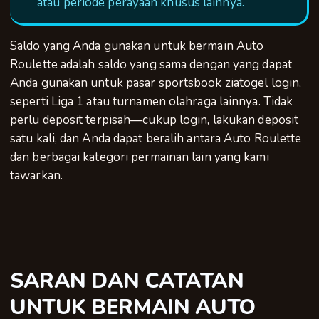
atau periode perayaan khusus lainnya.
Saldo yang Anda gunakan untuk bermain Auto
Roulette adalah saldo yang sama dengan yang dapat
Anda gunakan untuk pasar sportsbook ziatogel login,
seperti Liga 1 atau turnamen olahraga lainnya. Tidak
perlu deposit terpisah—cukup login, lakukan deposit
satu kali, dan Anda dapat beralih antara Auto Roulette
dan berbagai kategori permainan lain yang kami
tawarkan.
SARAN DAN CATATAN
UNTUK BERMAIN AUTO