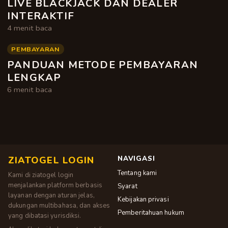
LIVE BLACKJACK DAN DEALER
INTERAKTIF
4 menit baca
PEMBAYARAN
PANDUAN METODE PEMBAYARAN
LENGKAP
6 menit baca
NAVIGASI
ZIATOGEL LOGIN
Tentang kami
Kami di ziatogel login
menjalankan platform berbasis
Syarat
layanan dengan aturan jelas,
Kebijakan privasi
dukungan multibahasa, dan akses
Pemberitahuan hukum
yang dibatasi yurisdiksi.