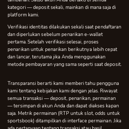
kategori — deposit sekali, mainkan di mana saja di
platform kami.
Verifikasi identitas dilakukan sekali saat pendaftaran
dan diperlukan sebelum penarikan e-wallet
pertama. Setelah verifikasi selesai, proses
penarikan untuk penarikan berikutnya lebih cepat
dan lancar, terutama jika Anda menggunakan
metode pembayaran yang sama seperti saat deposit.
Transparansi berarti kami memberi tahu pengguna
kami tentang kebijakan kami dengan jelas. Riwayat
semua transaksi — deposit, penarikan, permainan
— tersimpan di akun Anda dan dapat diakses kapan
saja. Metrik permainan (RTP untuk slot, odds untuk
sportsbook) ditampilkan di interface permainan. Jika
ada pertanyaan tentang transaksi atau hasil