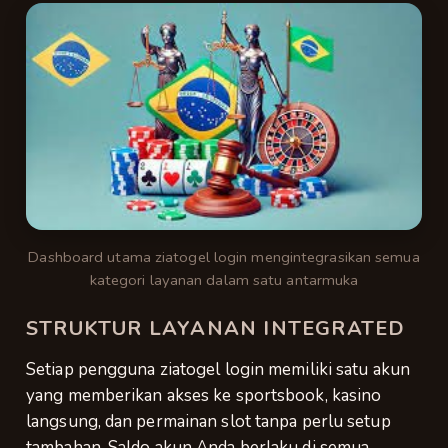
Dashboard utama ziatogel login mengintegrasikan semua
kategori layanan dalam satu antarmuka
STRUKTUR LAYANAN INTEGRATED
Setiap pengguna ziatogel login memiliki satu akun
yang memberikan akses ke sportsbook, kasino
langsung, dan permainan slot tanpa perlu setup
tambahan. Saldo akun Anda berlaku di semua