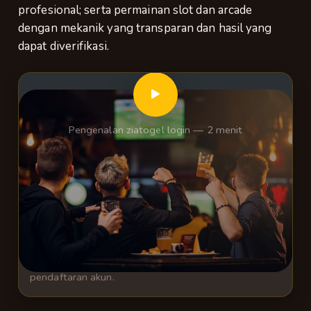
profesional; serta permainan slot dan arcade
dengan mekanik yang transparan dan hasil yang
dapat diverifikasi.
Pengenalan ziatogel login — 2 menit
Video singkat tentang cara kerja platform ziatogel
login, kategori layanan yang tersedia, dan alur
pendaftaran akun.