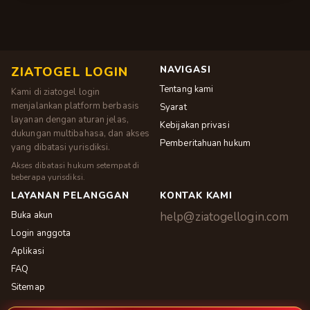
NAVIGASI
ZIATOGEL LOGIN
Tentang kami
Kami di ziatogel login
menjalankan platform berbasis
Syarat
layanan dengan aturan jelas,
Kebijakan privasi
dukungan multibahasa, dan akses
Pemberitahuan hukum
yang dibatasi yurisdiksi.
Akses dibatasi hukum setempat di
beberapa yurisdiksi.
LAYANAN PELANGGAN
KONTAK KAMI
Buka akun
help@ziatogellogin.com
Login anggota
Aplikasi
FAQ
Sitemap