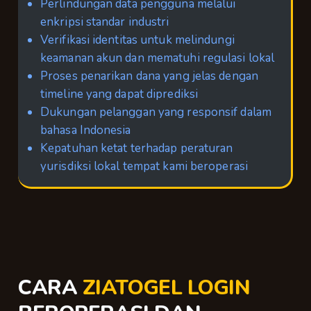
Perlindungan data pengguna melalui
enkripsi standar industri
Verifikasi identitas untuk melindungi
keamanan akun dan mematuhi regulasi lokal
Proses penarikan dana yang jelas dengan
timeline yang dapat diprediksi
Dukungan pelanggan yang responsif dalam
bahasa Indonesia
Kepatuhan ketat terhadap peraturan
yurisdiksi lokal tempat kami beroperasi
CARA
ZIATOGEL LOGIN