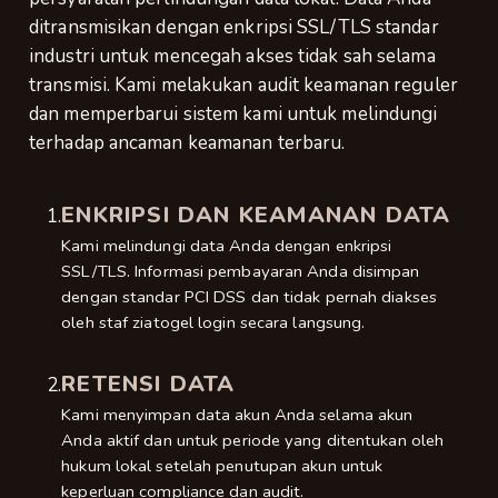
ditransmisikan dengan enkripsi SSL/TLS standar
industri untuk mencegah akses tidak sah selama
transmisi. Kami melakukan audit keamanan reguler
dan memperbarui sistem kami untuk melindungi
terhadap ancaman keamanan terbaru.
ENKRIPSI DAN KEAMANAN DATA
Kami melindungi data Anda dengan enkripsi
SSL/TLS. Informasi pembayaran Anda disimpan
dengan standar PCI DSS dan tidak pernah diakses
oleh staf ziatogel login secara langsung.
RETENSI DATA
Kami menyimpan data akun Anda selama akun
Anda aktif dan untuk periode yang ditentukan oleh
hukum lokal setelah penutupan akun untuk
keperluan compliance dan audit.