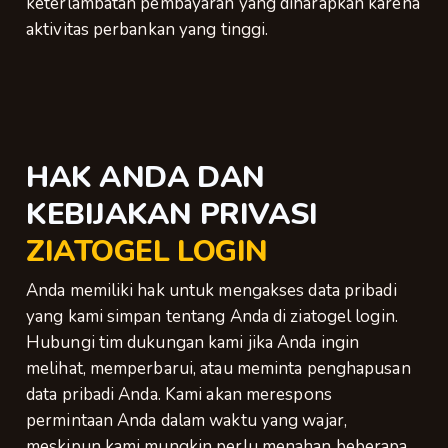
keterlambatan pembayaran yang diharapkan karena
aktivitas perbankan yang tinggi.
HAK ANDA DAN
KEBIJAKAN PRIVASI
ZIATOGEL LOGIN
Anda memiliki hak untuk mengakses data pribadi
yang kami simpan tentang Anda di ziatogel login.
Hubungi tim dukungan kami jika Anda ingin
melihat, memperbarui, atau meminta penghapusan
data pribadi Anda. Kami akan merespons
permintaan Anda dalam waktu yang wajar,
meskipun kami mungkin perlu menahan beberapa