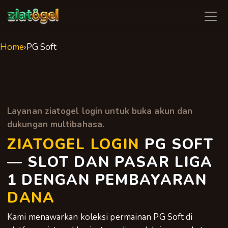
ziatogel login
Home
›
PG Soft
Layanan ziatogel login untuk buka akun dan
dukungan multibahasa.
ZIATOGEL LOGIN
PG SOFT
— SLOT DAN PASAR LIGA
1 DENGAN PEMBAYARAN
DANA
Kami menawarkan koleksi permainan PG Soft di