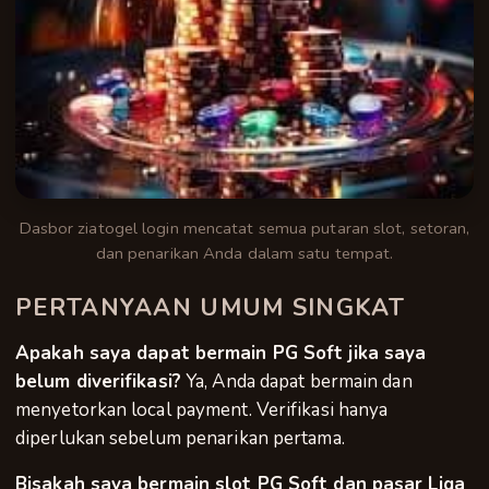
Dasbor ziatogel login mencatat semua putaran slot, setoran,
dan penarikan Anda dalam satu tempat.
PERTANYAAN UMUM SINGKAT
Apakah saya dapat bermain PG Soft jika saya
belum diverifikasi?
Ya, Anda dapat bermain dan
menyetorkan local payment. Verifikasi hanya
diperlukan sebelum penarikan pertama.
Bisakah saya bermain slot PG Soft dan pasar Liga