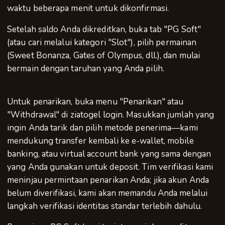
waktu beberapa menit untuk dikonfirmasi.
Setelah saldo Anda dikreditkan, buka tab "PG Soft"
(atau cari melalui kategori "Slot"), pilih permainan
(Sweet Bonanza, Gates of Olympus, dll.), dan mulai
bermain dengan taruhan yang Anda pilih.
Untuk penarikan, buka menu "Penarikan" atau
"Withdrawal" di ziatogel login. Masukkan jumlah yang
ingin Anda tarik dan pilih metode penerima—kami
mendukung transfer kembali ke e-wallet, mobile
banking, atau virtual account bank yang sama dengan
yang Anda gunakan untuk deposit. Tim verifikasi kami
meninjau permintaan penarikan Anda; jika akun Anda
belum diverifikasi, kami akan memandu Anda melalui
langkah verifikasi identitas standar terlebih dahulu.