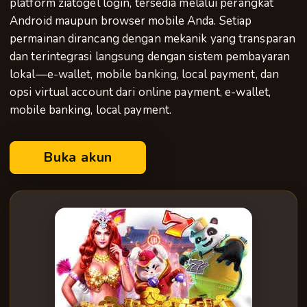
platform ziatogel login, tersedia melalui perangkat
Android maupun browser mobile Anda. Setiap
permainan dirancang dengan mekanik yang transparan
dan terintegrasi langsung dengan sistem pembayaran
lokal—e-wallet, mobile banking, local payment, dan
opsi virtual account dari online payment, e-wallet,
mobile banking, local payment.
Buka akun