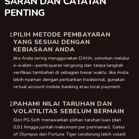
SARAN DAN CATATAN
PENTING
PILIH METODE PEMBAYARAN
YANG SESUAI DENGAN
KEBIASAAN ANDA
Jika Anda sering menggunakan DANA, setorkan melalui
e-wallet—pembayaran langsung dan tanpa langkah
verifikasi tambahan di sebagian besar waktu. Jika Anda
lebih nyaman dengan perbankan tradisional, gunakan
virtual account mobile banking atau local payment.
PAHAMI NILAI TARUHAN DAN
VOLATILITAS SEBELUM BERMAIN
Slot PG Soft menawarkan pilihan taruhan luas (dari
0,01 hingga jumlah maksimum per permainan). Gates
of Olympus dan Fortune Tiger cenderung lebih volatil