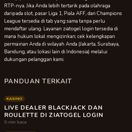
RTP-nya. Jika Anda lebih tertarik pada olahraga
daripada slot, pasar Liga 1, Piala AFF, dan Champions
League tersedia di tab yang sama tanpa perlu
mendaftar ulang. Layanan ziatogel login tersedia di
mana hukum lokal mengizinkan; cek kelengkapan
permainan Anda di wilayah Anda (Jakarta, Surabaya,
Bandung, atau lokasi lain di Indonesia) melalui
dukungan pelanggan kami.
PANDUAN TERKAIT
KASINO
LIVE DEALER BLACKJACK DAN
ROULETTE DI ZIATOGEL LOGIN
5-min baca