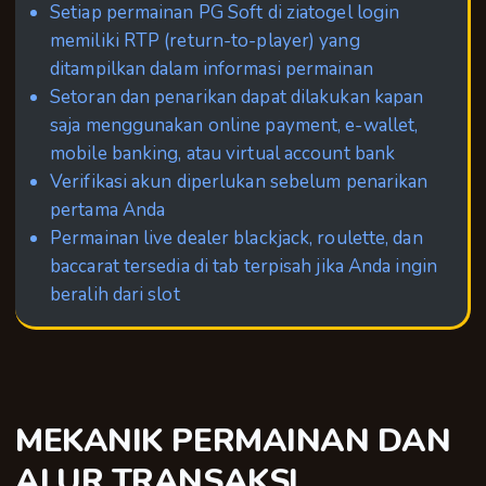
Setiap permainan PG Soft di ziatogel login
memiliki RTP (return-to-player) yang
ditampilkan dalam informasi permainan
Setoran dan penarikan dapat dilakukan kapan
saja menggunakan online payment, e-wallet,
mobile banking, atau virtual account bank
Verifikasi akun diperlukan sebelum penarikan
pertama Anda
Permainan live dealer blackjack, roulette, dan
baccarat tersedia di tab terpisah jika Anda ingin
beralih dari slot
MEKANIK PERMAINAN DAN
ALUR TRANSAKSI