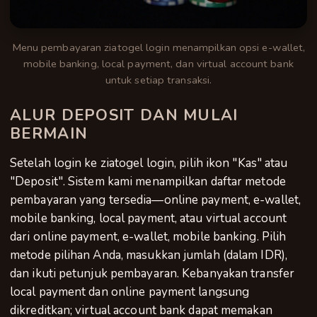
Menu pembayaran ziatogel login menampilkan opsi e-wallet,
mobile banking, local payment, dan virtual account bank
untuk setiap transaksi.
ALUR DEPOSIT DAN MULAI
BERMAIN
Setelah login ke ziatogel login, pilih ikon "Kas" atau
"Deposit". Sistem kami menampilkan daftar metode
pembayaran yang tersedia—online payment, e-wallet,
mobile banking, local payment, atau virtual account
dari online payment, e-wallet, mobile banking. Pilih
metode pilihan Anda, masukkan jumlah (dalam IDR),
dan ikuti petunjuk pembayaran. Kebanyakan transfer
local payment dan online payment langsung
dikreditkan; virtual account bank dapat memakan