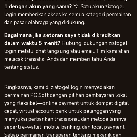
1 dengan akun yang sama?
Ya. Satu akun ziatogel
login memberikan akses ke semua kategori permainan
dan pasar olahraga yang didukung.
Bagaimana jika setoran saya tidak dikreditkan
dalam waktu 5 menit?
Hubungi dukungan ziatogel
login melalui chat langsung atau email. Tim kami akan
melacak transaksi Anda dan memberi tahu Anda
tentang status.
Ringkasnya, kami di ziatogel login menyediakan
permainan PG Soft dengan pilihan pembayaran lokal
yang fleksibel—online payment untuk dompet digital
cepat, virtual account bank untuk pelanggan yang
menyukai perbankan tradisional, dan metode lainnya
seperti e-wallet, mobile banking, dan local payment.
Setiap permainan transparan tentang mekanik dan